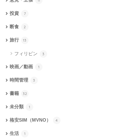
意見・主張
11
投資
7
断食
2
旅行
13
フィリピン
3
映画／動画
1
時間管理
3
書籍
32
未分類
1
格安SIM（MVNO）
4
生活
1