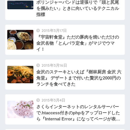
ボリンジャーバンドは逆張りで「頭と尻尾
を掴みたい」ときに向いているテクニカル
指標
2015年3月17日
『宇宙軒食堂』ただの豚肉を焼いただけの
金沢名物「とんバラ定食」がマジでウマ
イ！
2015年3月16日
金沢のステーキといえば『樹林厨房 金沢 六
角堂』 デザートまで付いた贅沢な2000円の
ランチを食べてきた
2015年3月4日
さくらインターネットのレンタルサーバー
で.htaccess付きのphpをアップロードした
ら『Internal Error』になってページが表示
できないときの解決方法