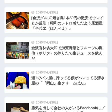
2015年4月29日
[金沢グルメ]焼き鳥1本50円の激安でウマイ
とか反則！昭和のレトロ感ただよう居酒屋
『半兵ヱ（はんべえ）』
2015年4月29日
金沢香林坊大和で加賀野菜とフルーツの堀
他（ホリタ）の搾りたて生ジュースを飲ん
だ
2015年4月29日
週1でパン屋に行ってる僕がハマってる清水
屋の「『岡山』生クリームぱん」
2015年4月28日
勇気を出して会社の人がいるFacebookにブ