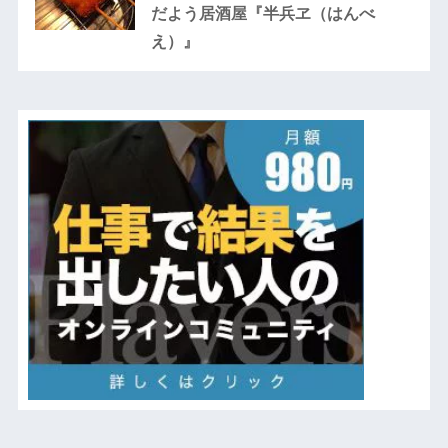
だよう居酒屋『半兵ヱ（はんべ
え）』