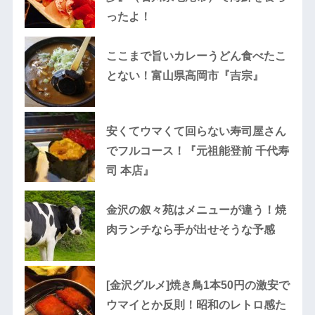
ったよ！
ここまで旨いカレーうどん食べたこ
とない！富山県高岡市『吉宗』
安くてウマくて回らない寿司屋さん
でフルコース！『元祖能登前 千代寿
司 本店』
金沢の叙々苑はメニューが違う！焼
肉ランチなら手が出せそうな予感
[金沢グルメ]焼き鳥1本50円の激安で
ウマイとか反則！昭和のレトロ感た