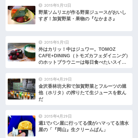
2015年5月12日
野菜ソムリエが作る野菜ジュースがおいし
すぎ！加賀野菜・果物の『なかまさ』
2015年5月1日
外はカリッ！中はジュワー。TOMOZ
CAFE+DINING（トモズカフェダイニング）
のホットブラウニーは毎日食べたいスイー
ツ
2015年4月29日
金沢香林坊大和で加賀野菜とフルーツの堀
他（ホリタ）の搾りたて生ジュースを飲ん
だ
2015年4月29日
週1でパン屋に行ってる僕がハマってる清水
屋の「『岡山』生クリームぱん」