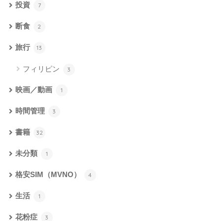
投資
7
断食
2
旅行
13
フィリピン
3
映画／動画
1
時間管理
3
書籍
32
未分類
1
格安SIM（MVNO）
4
生活
1
花粉症
3