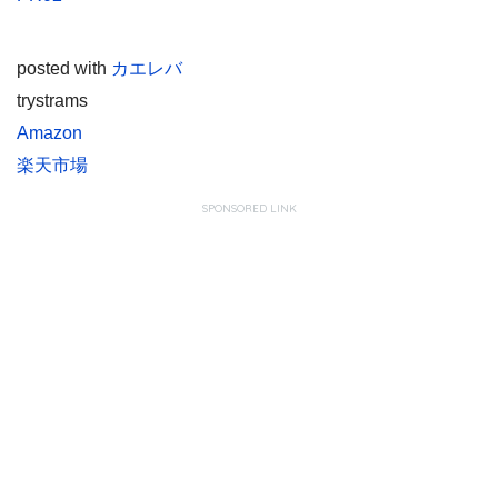
posted with
カエレバ
trystrams
Amazon
楽天市場
SPONSORED LINK